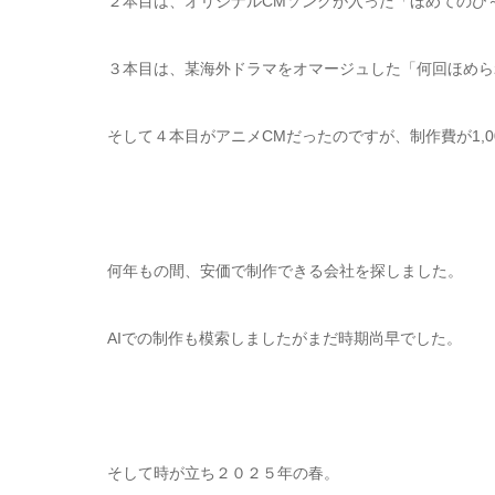
２本目は、オリジナルCMソングが入った「ほめてのび
３本目は、某海外ドラマをオマージュした「何回ほめら
そして４本目がアニメCMだったのですが、制作費が1,0
何年もの間、安価で制作できる会社を探しました。
AIでの制作も模索しましたがまだ時期尚早でした。
そして時が立ち２０２５年の春。