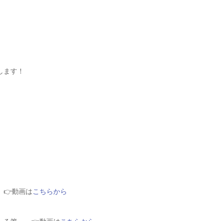
します！
。
👉動画は
こちらから