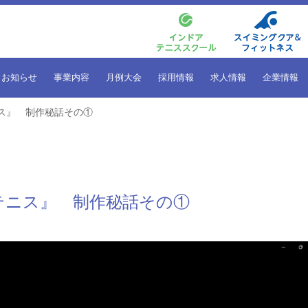
お知らせ
事業内容
月例大会
採用情報
求人情報
企業情報
ス』 制作秘話その①
テニス』 制作秘話その①