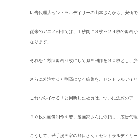
広告代理店セントラルデイリーの山本さんから、安価で
従来のアニメ制作では、１秒間に８枚～２４枚の原画が
なります。
それを１秒間原画６枚にして原画制作を９０枚とし、少
さらに外注すると割高になる編集を、セントラルデイリ
これならイケる！と判断した社長は、ついに念願のアニ
９０枚の画像制作を若手漫画家さんに依頼し、広告代理
こうして、若手漫画家の野口さん＋セントラルデイリー