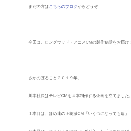
まだの方は
こちらのブログ
からどうぞ！
今回は、ロングウッド・アニメCMの製作秘話をお届け
さかのぼること２０１９年。
川本社長はテレビCMを４本制作する企画を立てました
１本目は、ほめ達の正統派CM「いくつになっても篇」 